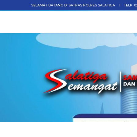
SELAMAT DATANG DI SATPAS POLRES SALATIGA
TELP. 0