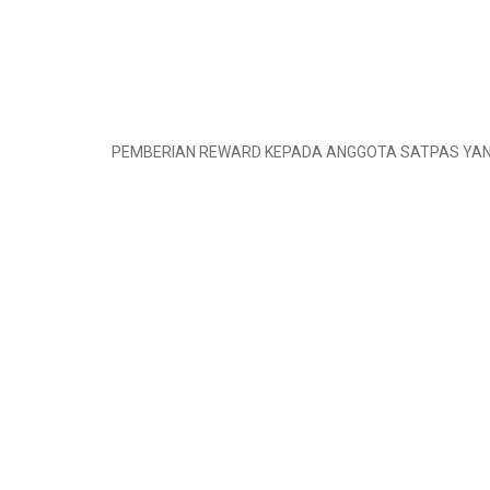
PEMBERIAN REWARD KEPADA ANGGOTA SATPAS YAN